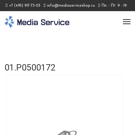
+7 (495) 917-73-03
info@mediaserviceshop.ru
Пн. - Пт. 9 - 19
01.P0500172