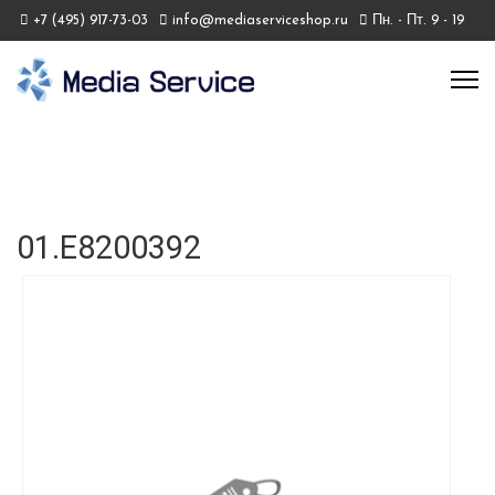
+7 (495) 917-73-03
info@mediaserviceshop.ru
Пн. - Пт. 9 - 19
01.E8200392